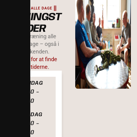
ÅBENT ALLE DAGE
ÅBNINGST
IDER
Vi har træning alle
ugens dage – også i
weekenden.
Klik her for at finde
holdtiderne.
MANDAG
16:00 -
20:00
TIRSDAG
16:00 -
20:00