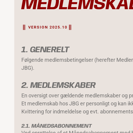
MEDLEMSKA
VERSION 2025.10
1. GENERELT
Følgende medlemsbetingelser (herefter Medle
JBG).
2. MEDLEMSKABER
En oversigt over gældende medlemskaber og pris
Et medlemskab hos JBG er personligt og kan i
Kvittering for indmeldelse og evt. abonnement
2.1. MÅNEDSABONNEMENT
Ved oprettelse af et Månedsabonnement med beta