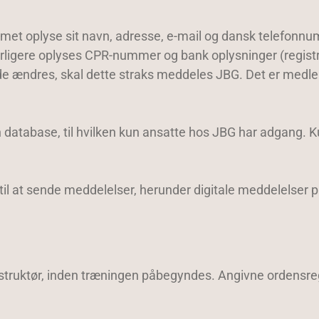
et oplyse sit navn, adresse, e-mail og dansk telefonn
rligere oplyses CPR-nummer og bank oplysninger (regi
de ændres, skal dette straks meddeles JBG. Det er medlem
atabase, til hvilken kun ansatte hos JBG har adgang. Ku
il at sende meddelelser, herunder digitale meddelelser
struktør, inden træningen påbegyndes. Angivne ordensre