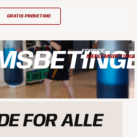
GRATIS PRØVETIME
MSBETING
FORSIDE
◼︎
MEDLEMSBETINGE
E FOR ALLE