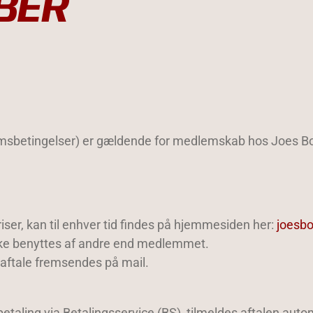
BER
msbetingelser) er gældende for medlemskab hos Joes Bo
er, kan til enhver tid findes på hjemmesiden her:
joesbo
kke benyttes af andre end medlemmet.
saftale fremsendes på mail.
ling via Betalingsservice (BS), tilmeldes aftalen automa