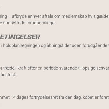
rkning – afbryde enhver aftale om medlemskab hvis gælden
ge uudnyttede forudbetalinger.
BETINGELSER
er i holdplanlægningen og åbningstider uden forudgående 
st træde i kraft efter en periode svarende til opsigelse
idsfrist.
 14 dages fortrydelsesret fra den dag, købet er foretage
.