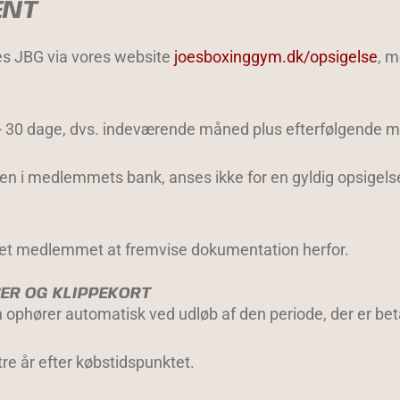
ENT
s JBG via vores website
joesboxinggym.dk/opsigelse
, m
 + 30 dage, dvs. indeværende måned plus efterfølgende 
ftalen i medlemmets bank, anses ikke for en gyldig opsig
 det medlemmet at fremvise dokumentation herfor.
ER OG KLIPPEKORT
phører automatisk ved udløb af den periode, der er betal
tre år efter købstidspunktet.