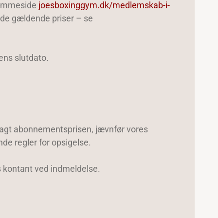
hjemmeside
joesboxinggym.dk/medlemskab-i-
 de gældende priser – se
ens slutdato.
illagt abonnementsprisen, jævnfør vores
nde regler for opsigelse.
s kontant ved indmeldelse.