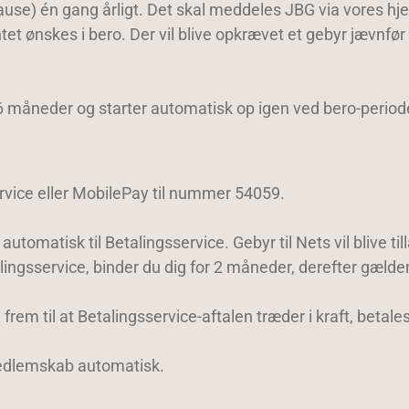
pause) én gang årligt. Det skal meddeles JBG via vores 
t ønskes i bero. Der vil blive opkrævet et gebyr jævnfør
 måneder og starter automatisk op igen ved bero-period
rvice eller MobilePay til nummer 54059.
omatisk til Betalingsservice. Gebyr til Nets vil blive t
lingsservice, binder du dig for 2 måneder, derefter gælde
em til at Betalingsservice-aftalen træder i kraft, betale
 medlemskab automatisk.