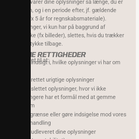
Vi opbevarer dine oplysninger så længe, du er
medlem, og i en periode efter, jf. gældende
regler (fx 5 år for regnskabsmateriale).
Oplysninger, vi kun har på baggrund af
samtykke (fx billeder), slettes, hvis du trækker
dit samtykke tilbage.
7. DINE RETTIGHEDER
Du har ret til at:
Få indsigt i, hvilke oplysninger vi har om
dig
Få rettet urigtige oplysninger
Få slettet oplysninger, hvor vi ikke
længere har et formål med at gemme
dem
Begrænse eller gøre indsigelse mod vores
behandling
Få udleveret dine oplysninger