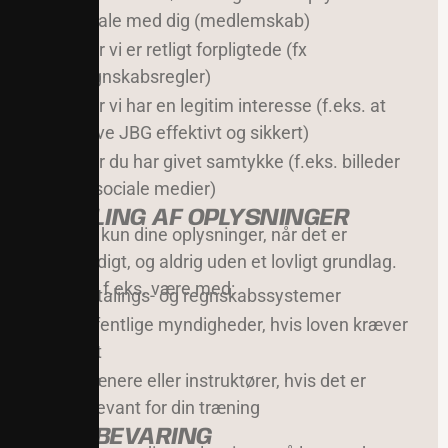
aftale med dig (medlemskab)
Når vi er retligt forpligtede (fx
regnskabsregler)
Når vi har en legitim interesse (f.eks. at
drive JBG effektivt og sikkert)
Når du har givet samtykke (f.eks. billeder
til sociale medier)
5. DELING AF OPLYSNINGER
Vi deler kun dine oplysninger, når det er
nødvendigt, og aldrig uden et lovligt grundlag.
Det kan f.eks. være med:
Betalings- og regnskabssystemer
Offentlige myndigheder, hvis loven kræver
det
Trænere eller instruktører, hvis det er
relevant for din træning
6. OPBEVARING