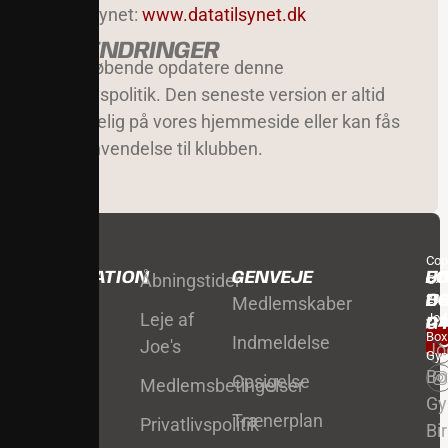
Datatilsynet:
www.datatilsynet.dk
10. ÆNDRINGER
Vi kan løbende opdatere denne
privatlivspolitik. Den seneste version er altid
tilgængelig på vores hjemmeside eller kan fås
ved henvendelse til klubben.
Cop
INFORMATION
GENVEJE
F
JO
Åbningstider
©
202
O
B
Medlemskaber
Leje af
Joe
P
G
Box
Indmeldelse
Joe's
Jo
Gy
Bo
Opsigelse
Medlemsbetingelser
G
Trænerplan
Privatlivspolitik
Bi