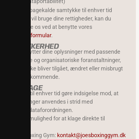
(dataportabilitet)
Tilbagekalde samtykke til enhver tid
Hvis du vil bruge dine rettigheder, kan du
kontakte os ved at benytte vores
kontaktformular
.
8. SIKKERHED
Vi beskytter dine oplysninger med passende
tekniske og organisatoriske foranstaltninger,
så de ikke bliver tilgået, ændret eller misbrugt
af uvedkommende.
9. KLAGE
Du kan til enhver tid gøre indsigelse mod, at
oplysninger anvendes i strid med
persondataforordningen.
Du har mulighed for at klage direkte til
Joes Boxing Gym:
kontakt@joesboxinggym.dk