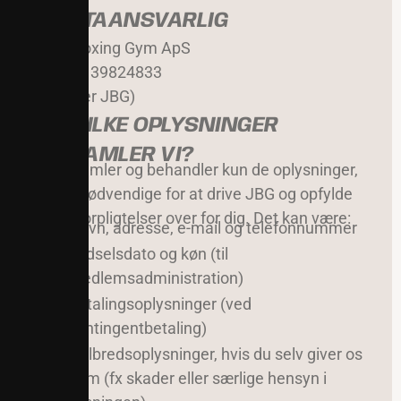
1. DATAANSVARLIG
Joes Boxing Gym ApS
CVR-nr. 39824833
(herefter JBG)
2. HVILKE OPLYSNINGER
INDSAMLER VI?
Vi indsamler og behandler kun de oplysninger,
der er nødvendige for at drive JBG og opfylde
vores forpligtelser over for dig. Det kan være:
Navn, adresse, e-mail og telefonnummer
Fødselsdato og køn (til
medlemsadministration)
Betalingsoplysninger (ved
kontingentbetaling)
Helbredsoplysninger, hvis du selv giver os
dem (fx skader eller særlige hensyn i