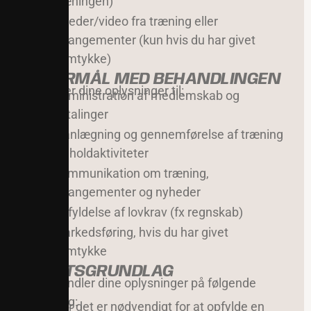
træningen)
Billeder/video fra træning eller
arrangementer (kun hvis du har givet
samtykke)
3. FORMÅL MED BEHANDLINGEN
Vi bruger dine oplysninger til:
Administration af medlemskab og
betalinger
Planlægning og gennemførelse af træning
og holdaktiviteter
Kommunikation om træning,
arrangementer og nyheder
Opfyldelse af lovkrav (fx regnskab)
Markedsføring, hvis du har givet
samtykke
4. RETSGRUNDLAG
Vi behandler dine oplysninger på følgende
grundlag:
Når det er nødvendigt for at opfylde en