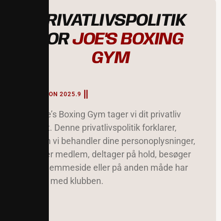
PRIVATLIVSPOLITIK
FOR
JOE'S BOXING
GYM
VERSION 2025.9
Hos Joe’s Boxing Gym tager vi dit privatliv
alvorligt. Denne privatlivspolitik forklarer,
hvordan vi behandler dine personoplysninger,
når du er medlem, deltager på hold, besøger
vores hjemmeside eller på anden måde har
kontakt med klubben.